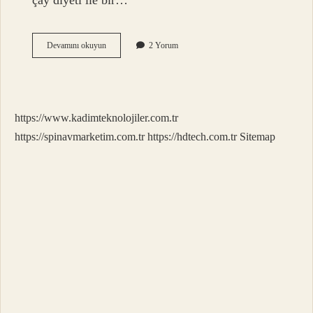
çay diyeti ile bir…
Sallama
Devamını okuyun
2 Yorum
Yeşil
Çay
Kilo
Verdirir
Mi
https://www.kadimteknolojiler.com.tr
https://spinavmarketim.com.tr
https://hdtech.com.tr
Sitemap