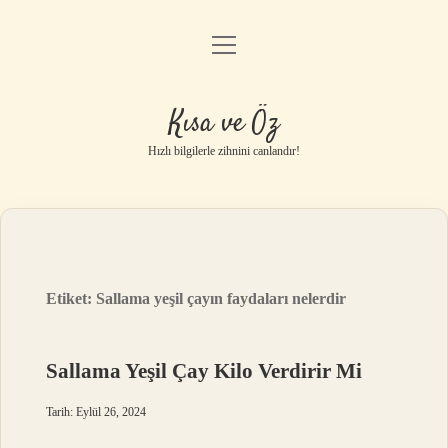
menüyü
Anasayfa
aç
Gizlilik Politikası
Kısa ve Öz
Yasal Uyarı
Hızlı bilgilerle zihnini canlandır!
Hakkımızda
Etiket:
Sallama yeşil çayın faydaları nelerdir
Sallama Yeşil Çay Kilo Verdirir Mi
Tarih: Eylül 26, 2024