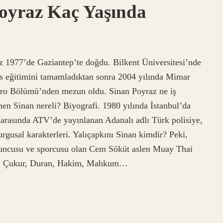
oyraz Kaç Yaşında
 1977’de Gaziantep’te doğdu. Bilkent Üniversitesi’nde
ans eğitimini tamamladıktan sonra 2004 yılında Mimar
atro Bölümü’nden mezun oldu. Sinan Poyraz ne iş
n Sinan nereli? Biyografi. 1980 yılında İstanbul’da
 arasında ATV’de yayınlanan Adanalı adlı Türk polisiye,
rgusal karakterleri. Yalıçapkını Sinan kimdir? Peki,
yuncusu ve sporcusu olan Cem Söküt aslen Muay Thai
ana Çukur, Duran, Hakim, Mahkum…