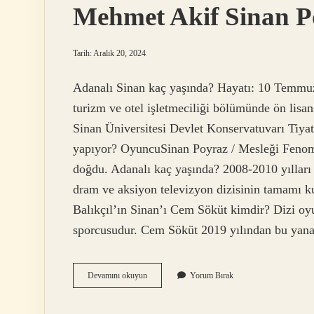
Mehmet Akif Sinan P
Tarih: Aralık 20, 2024
Adanalı Sinan kaç yaşında? Hayatı: 10 Temmuz
turizm ve otel işletmeciliği bölümünde ön lis
Sinan Üniversitesi Devlet Konservatuvarı Tiy
yapıyor? OyuncuSinan Poyraz / Mesleği Fenome
doğdu. Adanalı kaç yaşında? 2008-2010 yılları
dram ve aksiyon televizyon dizisinin tamamı ku
Balıkçıl’ın Sinan’ı Cem Söküt kimdir? Dizi o
sporcusudur. Cem Söküt 2019 yılından bu y
Mehmet
Devamını okuyun
Yorum Bırak
Akif
Sinan
Poyraz