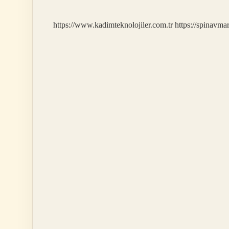
Kaç
Yaşında
https://www.kadimteknolojiler.com.tr
https://spinavma