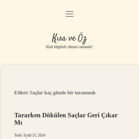
menüyü
Anasayfa
aç
Gizlilik Politikası
Kısa ve Öz
Yasal Uyarı
Hızlı bilgilerle zihnini canlandır!
Hakkımızda
Etiket:
Saçlar kaç günde bir taranmalı
Tararken Dökülen Saçlar Geri Çıkar
Mı
Tarih: Eylül 25, 2024