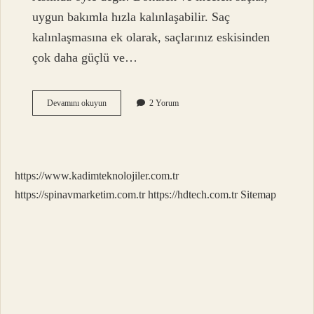
uygun bakımla hızla kalınlaşabilir. Saç
kalınlaşmasına ek olarak, saçlarınız eskisinden
çok daha güçlü ve…
Tararken
Devamını okuyun
2 Yorum
Dökülen
Saçlar
Geri
Çıkar
Mı
https://www.kadimteknolojiler.com.tr
https://spinavmarketim.com.tr
https://hdtech.com.tr
Sitemap