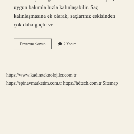
uygun bakımla hızla kalınlaşabilir. Saç
kalınlaşmasına ek olarak, saçlarınız eskisinden
çok daha güçlü ve…
Tararken
Devamını okuyun
2 Yorum
Dökülen
Saçlar
Geri
Çıkar
Mı
https://www.kadimteknolojiler.com.tr
https://spinavmarketim.com.tr
https://hdtech.com.tr
Sitemap