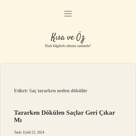
menüyü
Anasayfa
aç
Gizlilik Politikası
Kısa ve Öz
Yasal Uyarı
Hızlı bilgilerle zihnini canlandır!
Hakkımızda
Etiket:
Saç tararken neden dökülür
Tararken Dökülen Saçlar Geri Çıkar
Mı
Tarih: Eylül 25, 2024