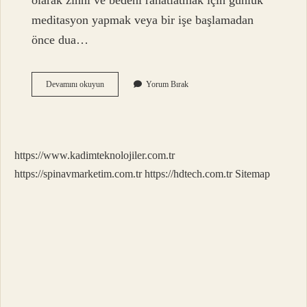
olarak zihni ve bedeni rahatlatmak için günlük
meditasyon yapmak veya bir işe başlamadan
önce dua…
Ritüel
Devamını okuyun
Yorum Bırak
Din
Ne
Demek
https://www.kadimteknolojiler.com.tr
https://spinavmarketim.com.tr
https://hdtech.com.tr
Sitemap