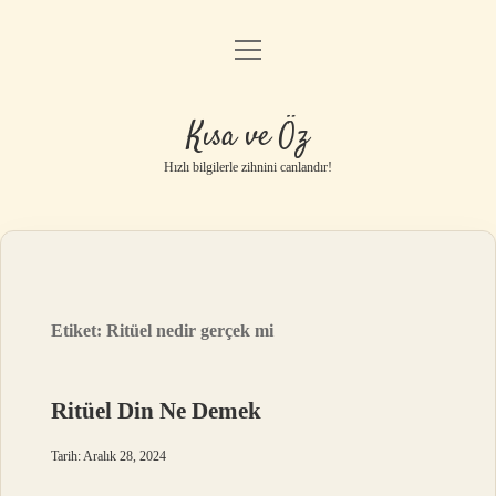
menüyü
Anasayfa
aç
Gizlilik Politikası
Kısa ve Öz
Yasal Uyarı
Hızlı bilgilerle zihnini canlandır!
Hakkımızda
Etiket:
Ritüel nedir gerçek mi
Ritüel Din Ne Demek
Tarih: Aralık 28, 2024