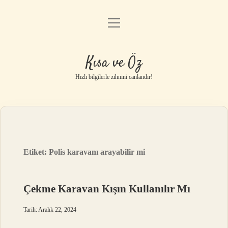
menüyü
Anasayfa
aç
Gizlilik Politikası
Kısa ve Öz
Yasal Uyarı
Hızlı bilgilerle zihnini canlandır!
Hakkımızda
Etiket:
Polis karavanı arayabilir mi
Çekme Karavan Kışın Kullanılır Mı
Tarih: Aralık 22, 2024