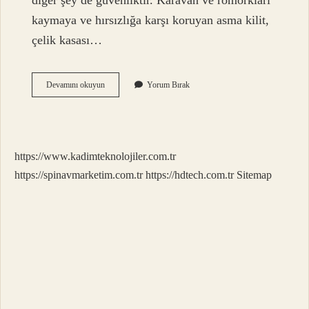
diğer şey de güvenliktir. Karavan ve römorkları
kaymaya ve hırsızlığa karşı koruyan asma kilit,
çelik kasası…
Çekme
Devamını okuyun
Yorum Bırak
Karavan
Kışın
Kullanılır
Mı
https://www.kadimteknolojiler.com.tr
https://spinavmarketim.com.tr
https://hdtech.com.tr
Sitemap