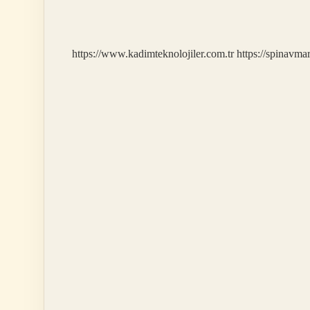
Israilin
Mi
https://www.kadimteknolojiler.com.tr
https://spinavma