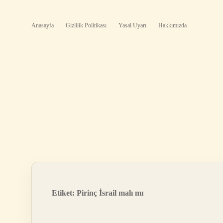
Anasayfa
Gizlilik Politikası
Yasal Uyarı
Hakkımızda
Etiket:
Pirinç İsrail malı mı