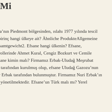
 Mi
ya’nın Piedmont bölgesinden, ıslahı 1977 yılında tescil
ne pirinç hangi ülkeye ait? Ähnliche ProdukteAllgemeine
tgewicht2. Efsane hangi ülkenin? Efsane,
şrollerinde Ahmet Kural, Cengiz Bozkurt ve Cemile
Efsane kimin malı? Firmamız Erbak-Uludağ Meşrubat
 tarafından kurulmuş olup, efsane Uludağ Gazozu’nun
 Erbak tarafından bulunmuştur. Firmamız Nuri Erbak’ın
n yönetilmektedir. Efsane’un Türk malı mı? Yerel