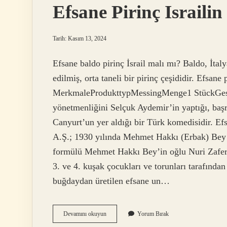
Efsane Pirinç Israilin
Tarih: Kasım 13, 2024
Efsane baldo pirinç İsrail malı mı? Baldo, İtal
edilmiş, orta taneli bir pirinç çeşididir. Efsa
MerkmaleProdukttypMessingMenge1 StückGesam
yönetmenliğini Selçuk Aydemir’in yaptığı, ba
Canyurt’un yer aldığı bir Türk komedisidir. 
A.Ş.; 1930 yılında Mehmet Hakkı (Erbak) Bey
formülü Mehmet Hakkı Bey’in oğlu Nuri Zafer
3. ve 4. kuşak çocukları ve torunları tarafında
buğdaydan üretilen efsane un…
Efsane
Devamını okuyun
Yorum Bırak
Pirinç