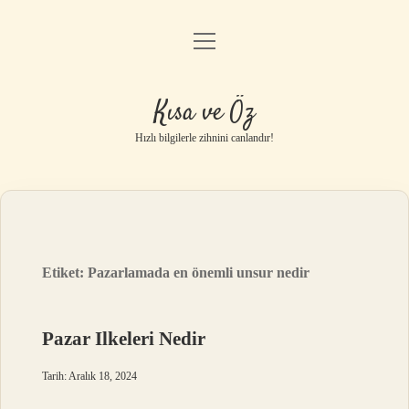
menüyü
Anasayfa
aç
Gizlilik Politikası
Kısa ve Öz
Yasal Uyarı
Hızlı bilgilerle zihnini canlandır!
Hakkımızda
Etiket:
Pazarlamada en önemli unsur nedir
Pazar Ilkeleri Nedir
Tarih: Aralık 18, 2024