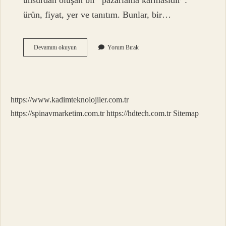
unsurdan oluşan bir “pazarlama karmasıdır”:
ürün, fiyat, yer ve tanıtım. Bunlar, bir…
Pazar
Devamını okuyun
Yorum Bırak
Ilkeleri
Nedir
https://www.kadimteknolojiler.com.tr
https://spinavmarketim.com.tr
https://hdtech.com.tr
Sitemap