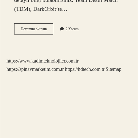
detaylı bilgi bulabilirsiniz. Team Death Match
(TDM), DarkOrbit’te…
Tdm
Devamını okuyun
2 Yorum
Oyuncusu
Ne
Demek
https://www.kadimteknolojiler.com.tr
https://spinavmarketim.com.tr
https://hdtech.com.tr
Sitemap