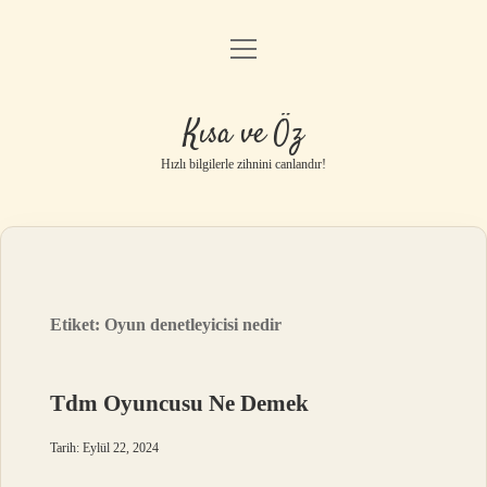
menüyü
Anasayfa
aç
Gizlilik Politikası
Kısa ve Öz
Yasal Uyarı
Hızlı bilgilerle zihnini canlandır!
Hakkımızda
Etiket:
Oyun denetleyicisi nedir
Tdm Oyuncusu Ne Demek
Tarih: Eylül 22, 2024