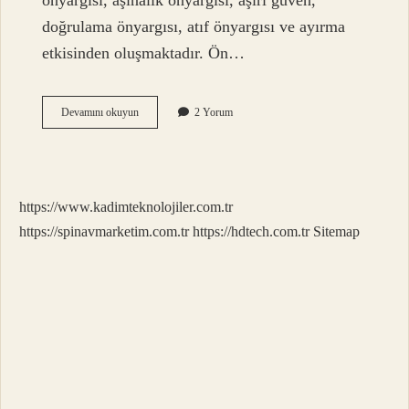
önyargısı, aşinalık önyargısı, aşırı güven,
doğrulama önyargısı, atıf önyargısı ve ayırma
etkisinden oluşmaktadır. Ön…
Dinde
Devamını okuyun
2 Yorum
Ön
Yargı
Ne
Demek
https://www.kadimteknolojiler.com.tr
https://spinavmarketim.com.tr
https://hdtech.com.tr
Sitemap