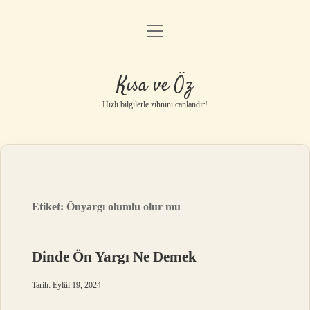
menüyü
Anasayfa
aç
Gizlilik Politikası
Kısa ve Öz
Yasal Uyarı
Hızlı bilgilerle zihnini canlandır!
Hakkımızda
Etiket:
Önyargı olumlu olur mu
Dinde Ön Yargı Ne Demek
Tarih: Eylül 19, 2024