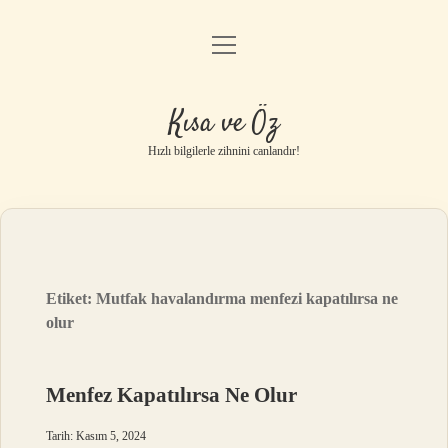
menüyü
Anasayfa
aç
Gizlilik Politikası
Kısa ve Öz
Yasal Uyarı
Hızlı bilgilerle zihnini canlandır!
Hakkımızda
Etiket:
Mutfak havalandırma menfezi kapatılırsa ne
olur
Menfez Kapatılırsa Ne Olur
Tarih: Kasım 5, 2024