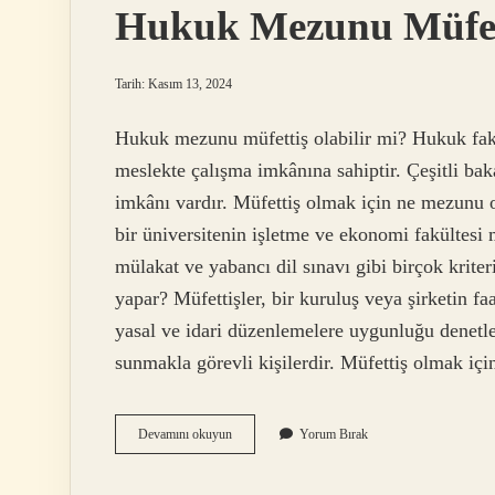
Hukuk Mezunu Müfett
Tarih: Kasım 13, 2024
Hukuk mezunu müfettiş olabilir mi? Hukuk fakü
meslekte çalışma imkânına sahiptir. Çeşitli ba
imkânı vardır. Müfettiş olmak için ne mezunu 
bir üniversitenin işletme ve ekonomi fakültesi 
mülakat ve yabancı dil sınavı gibi birçok kriter
yapar? Müfettişler, bir kuruluş veya şirketin fa
yasal ve idari düzenlemelere uygunluğu denetl
sunmakla görevli kişilerdir. Müfettiş olmak içi
Hukuk
Devamını okuyun
Yorum Bırak
Mezunu
Müfettiş
Nasıl