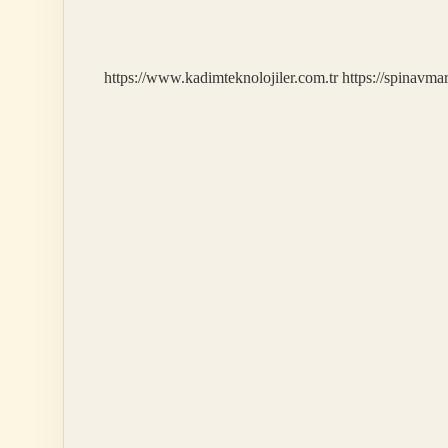
Bir
Bitkidir
https://www.kadimteknolojiler.com.tr
https://spinavma