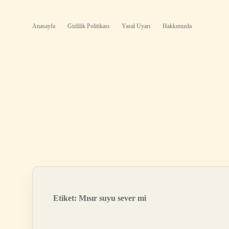
Anasayfa
Gizlilik Politikası
Yasal Uyarı
Hakkımızda
Etiket:
Mısır suyu sever mi