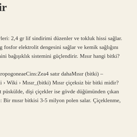
ir
leri: 2,4 gr lif sindirimi düzenler ve tokluk hissi sağlar.
sfor elektrolit dengesini sağlar ve kemik sağlığını
ni bağışıklık sistemini güçlendirir. Mısır hangi bitki?
opogoneaeCins:Zea4 satır dahaMısır (bitki) –
 › Wiki › Mısır_(bitki) Mısır çiçeksiz bir bitki midir?
üst püskülde, dişi çiçekler ise gövde düğümünden çıkan
): Bir mısır bitkisi 3-5 milyon polen salar. Çiçeklenme,