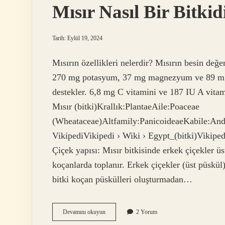
Mısır Nasıl Bir Bitkid
Tarih: Eylül 19, 2024
Mısırın özellikleri nelerdir? Mısırın besin değer
270 mg potasyum, 37 mg magnezyum ve 89 mg fo
destekler. 6,8 mg C vitamini ve 187 IU A vitami
Mısır (bitki)Krallık:PlantaeAile:Poaceae
(Wheataceae)Altfamily:PanicoideaeKabile:Andr
VikipediVikipedi › Wiki › Egypt_(bitki)Vikipedi
Çiçek yapısı: Mısır bitkisinde erkek çiçekler 
koçanlarda toplanır. Erkek çiçekler (üst püskül
bitki koçan püskülleri oluşturmadan…
Mısır
Devamını okuyun
2 Yorum
Nasıl