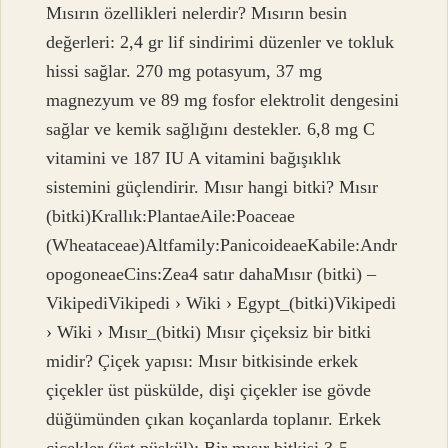
Mısırın özellikleri nelerdir? Mısırın besin
değerleri: 2,4 gr lif sindirimi düzenler ve tokluk
hissi sağlar. 270 mg potasyum, 37 mg
magnezyum ve 89 mg fosfor elektrolit dengesini
sağlar ve kemik sağlığını destekler. 6,8 mg C
vitamini ve 187 IU A vitamini bağışıklık
sistemini güçlendirir. Mısır hangi bitki? Mısır
(bitki)Krallık:PlantaeAile:Poaceae
(Wheataceae)Altfamily:PanicoideaeKabile:Andr
opogoneaeCins:Zea4 satır dahaMısır (bitki) –
VikipediVikipedi › Wiki › Egypt_(bitki)Vikipedi
› Wiki › Mısır_(bitki) Mısır çiçeksiz bir bitki
midir? Çiçek yapısı: Mısır bitkisinde erkek
çiçekler üst püskülde, dişi çiçekler ise gövde
düğümünden çıkan koçanlarda toplanır. Erkek