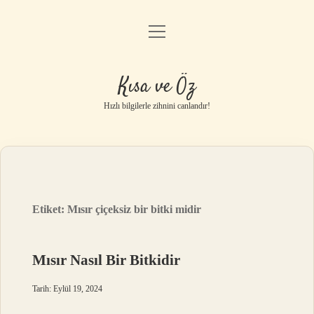
menüyü
Anasayfa
aç
Gizlilik Politikası
Kısa ve Öz
Yasal Uyarı
Hızlı bilgilerle zihnini canlandır!
Hakkımızda
Etiket:
Mısır çiçeksiz bir bitki midir
Mısır Nasıl Bir Bitkidir
Tarih: Eylül 19, 2024