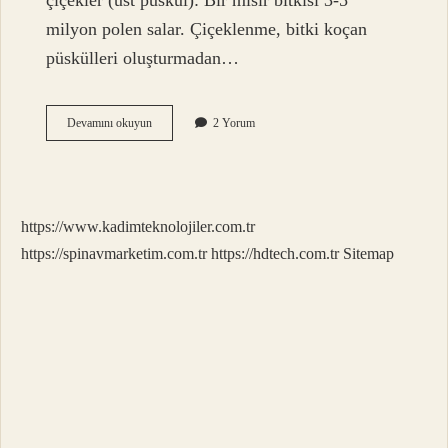
çiçekler (üst püskül): Bir mısır bitkisi 3-5
milyon polen salar. Çiçeklenme, bitki koçan
püskülleri oluşturmadan…
Mısır
Devamını okuyun
2 Yorum
Nasıl
Bir
Bitkidir
https://www.kadimteknolojiler.com.tr
https://spinavmarketim.com.tr
https://hdtech.com.tr
Sitemap