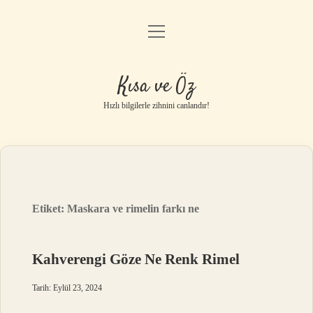
menüyü
Anasayfa
aç
Gizlilik Politikası
Kısa ve Öz
Yasal Uyarı
Hızlı bilgilerle zihnini canlandır!
Hakkımızda
Etiket:
Maskara ve rimelin farkı ne
Kahverengi Göze Ne Renk Rimel
Tarih: Eylül 23, 2024