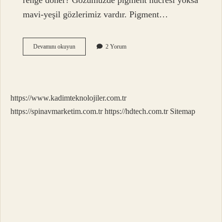
renge döner? Gözümüzde pigment hücresi yoksa
mavi-yeşil gözlerimiz vardır. Pigment…
Kahverengi
Devamını okuyun
2 Yorum
Göze
Ne
Renk
Rimel
https://www.kadimteknolojiler.com.tr
https://spinavmarketim.com.tr
https://hdtech.com.tr
Sitemap