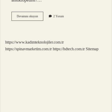
ansiklopedisi?…
Mahiyet
Devamını okuyun
2 Yorum
Ne
Demek
Din
Kültürü
https://www.kadimteknolojiler.com.tr
https://spinavmarketim.com.tr
https://hdtech.com.tr
Sitemap