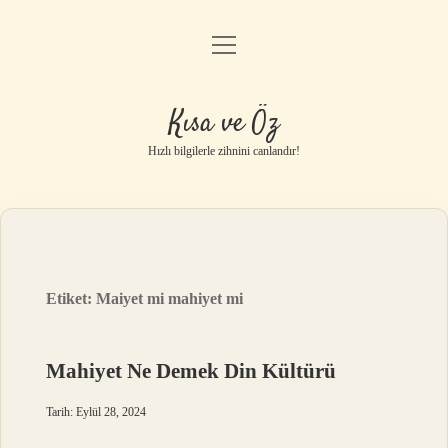
menüyü
Anasayfa
aç
Gizlilik Politikası
Kısa ve Öz
Yasal Uyarı
Hızlı bilgilerle zihnini canlandır!
Hakkımızda
Etiket:
Maiyet mi mahiyet mi
Mahiyet Ne Demek Din Kültürü
Tarih: Eylül 28, 2024