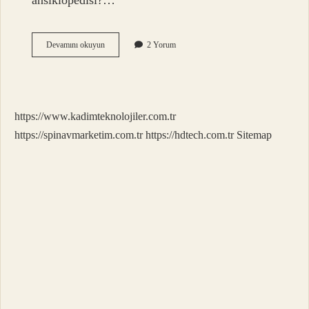
ansiklopedisi?…
Mahiyet
Devamını okuyun
2 Yorum
Ne
Demek
Din
Kültürü
https://www.kadimteknolojiler.com.tr
https://spinavmarketim.com.tr
https://hdtech.com.tr
Sitemap