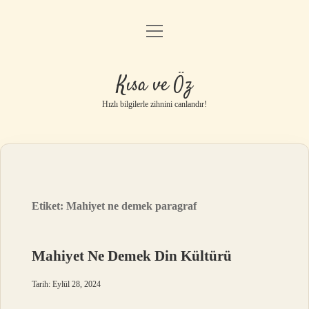
menüyü
Anasayfa
aç
Gizlilik Politikası
Kısa ve Öz
Yasal Uyarı
Hızlı bilgilerle zihnini canlandır!
Hakkımızda
Etiket:
Mahiyet ne demek paragraf
Mahiyet Ne Demek Din Kültürü
Tarih: Eylül 28, 2024