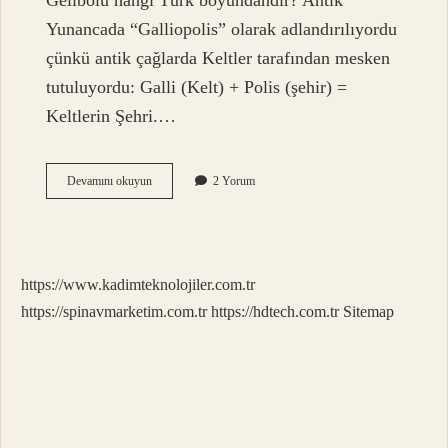
Gelibolu hangi Türk boyundandır? Antik
Yunancada “Galliopolis” olarak adlandırılıyordu
çünkü antik çağlarda Keltler tarafından mesken
tutuluyordu: Galli (Kelt) + Polis (şehir) =
Keltlerin Şehri.…
Gelibolu
Devamını okuyun
2 Yorum
Kime
Ait
https://www.kadimteknolojiler.com.tr
https://spinavmarketim.com.tr
https://hdtech.com.tr
Sitemap