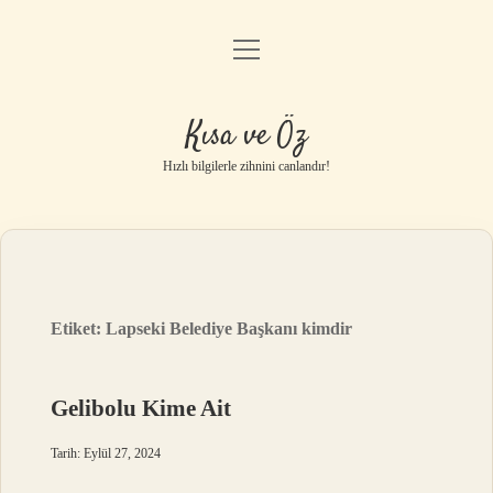
menüyü
Anasayfa
aç
Gizlilik Politikası
Kısa ve Öz
Yasal Uyarı
Hızlı bilgilerle zihnini canlandır!
Hakkımızda
Etiket:
Lapseki Belediye Başkanı kimdir
Gelibolu Kime Ait
Tarih: Eylül 27, 2024