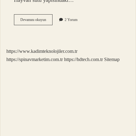
Hayvan sütü yapısındaki…
Kapçık
Devamını okuyun
2 Yorum
Ne
Demek
Argo
https://www.kadimteknolojiler.com.tr
https://spinavmarketim.com.tr
https://hdtech.com.tr
Sitemap