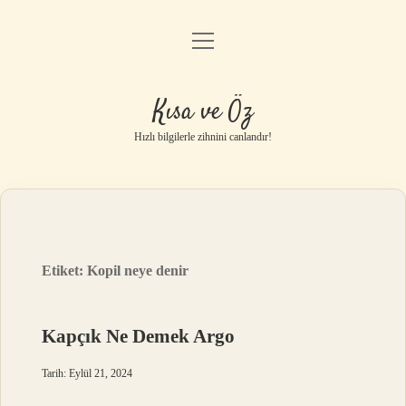
menüyü
Anasayfa
aç
Gizlilik Politikası
Kısa ve Öz
Yasal Uyarı
Hızlı bilgilerle zihnini canlandır!
Hakkımızda
Etiket:
Kopil neye denir
Kapçık Ne Demek Argo
Tarih: Eylül 21, 2024