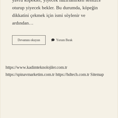
yavru köpekler, yiyecek hazırlanırken sessizce
oturup yiyecek bekler. Bu durumda, köpeğin
dikkatini çekmek için ismi söylenir ve
ardından…
Köpeğe
Devamını okuyun
Yorum Bırak
Sus
Komutu
Nasıl
Öğretilir
https://www.kadimteknolojiler.com.tr
https://spinavmarketim.com.tr
https://hdtech.com.tr
Sitemap