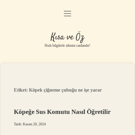
menüyü
Anasayfa
aç
Gizlilik Politikası
Kısa ve Öz
Yasal Uyarı
Hızlı bilgilerle zihnini canlandır!
Hakkımızda
Etiket:
Köpek çiğneme çubuğu ne işe yarar
Köpeğe Sus Komutu Nasıl Öğretilir
Tarih: Kasım 20, 2024