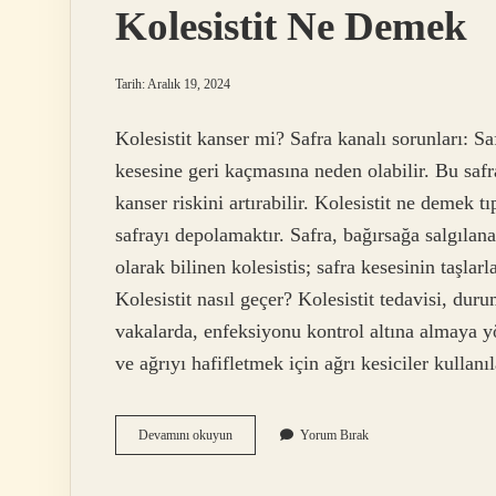
Kolesistit Ne Demek
Tarih: Aralık 19, 2024
Kolesistit kanser mi? Safra kanalı sorunları: Saf
kesesine geri kaçmasına neden olabilir. Bu safra
kanser riskini artırabilir. Kolesistit ne demek t
safrayı depolamaktır. Safra, bağırsağa salgılanan
olarak bilinen kolesistis; safra kesesinin taşla
Kolesistit nasıl geçer? Kolesistit tedavisi, dur
vakalarda, enfeksiyonu kontrol altına almaya yö
ve ağrıyı hafifletmek için ağrı kesiciler kullan
Kolesistit
Devamını okuyun
Yorum Bırak
Ne
Demek