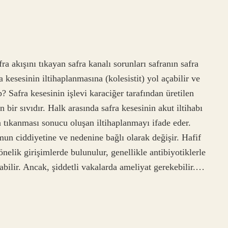
ra akışını tıkayan safra kanalı sorunları safranın safra
 kesesinin iltihaplanmasına (kolesistit) yol açabilir ve
ıp? Safra kesesinin işlevi karaciğer tarafından üretilen
 bir sıvıdır. Halk arasında safra kesesinin akut iltihabı
rla tıkanması sonucu oluşan iltihaplanmayı ifade eder.
umun ciddiyetine ve nedenine bağlı olarak değişir. Hafif
nelik girişimlerde bulunulur, genellikle antibiyotiklerle
ılabilir. Ancak, şiddetli vakalarda ameliyat gerekebilir.…