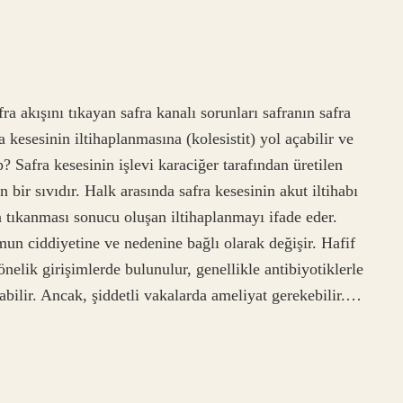
ra akışını tıkayan safra kanalı sorunları safranın safra
 kesesinin iltihaplanmasına (kolesistit) yol açabilir ve
ıp? Safra kesesinin işlevi karaciğer tarafından üretilen
 bir sıvıdır. Halk arasında safra kesesinin akut iltihabı
rla tıkanması sonucu oluşan iltihaplanmayı ifade eder.
umun ciddiyetine ve nedenine bağlı olarak değişir. Hafif
nelik girişimlerde bulunulur, genellikle antibiyotiklerle
ılabilir. Ancak, şiddetli vakalarda ameliyat gerekebilir.…