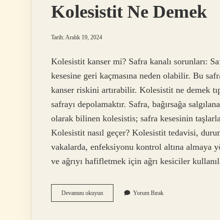
Kolesistit Ne Demek
Tarih: Aralık 19, 2024
Kolesistit kanser mi? Safra kanalı sorunları: Saf
kesesine geri kaçmasına neden olabilir. Bu safra
kanser riskini artırabilir. Kolesistit ne demek t
safrayı depolamaktır. Safra, bağırsağa salgılanan
olarak bilinen kolesistis; safra kesesinin taşla
Kolesistit nasıl geçer? Kolesistit tedavisi, dur
vakalarda, enfeksiyonu kontrol altına almaya yö
ve ağrıyı hafifletmek için ağrı kesiciler kullan
Kolesistit
Devamını okuyun
Yorum Bırak
Ne
Demek