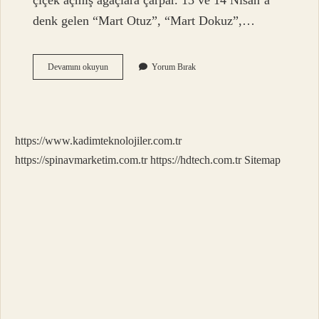
çiçek açmış ağaçlara çarpar. 13 ve 14 Nisan’a
denk gelen “Mart Otuz”, “Mart Dokuz”,…
Kurt
Devamını okuyun
Yorum Bırak
Kızanları
Ne
Zaman
Başlıyor
https://www.kadimteknolojiler.com.tr
https://spinavmarketim.com.tr
https://hdtech.com.tr
Sitemap