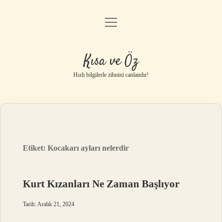
menüyü
Anasayfa
aç
Gizlilik Politikası
Kısa ve Öz
Yasal Uyarı
Hızlı bilgilerle zihnini canlandır!
Hakkımızda
Etiket:
Kocakarı ayları nelerdir
Kurt Kızanları Ne Zaman Başlıyor
Tarih: Aralık 21, 2024