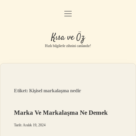
menüyü
Anasayfa
aç
Gizlilik Politikası
Kısa ve Öz
Yasal Uyarı
Hızlı bilgilerle zihnini canlandır!
Hakkımızda
Etiket:
Kişisel markalaşma nedir
Marka Ve Markalaşma Ne Demek
Tarih: Aralık 19, 2024