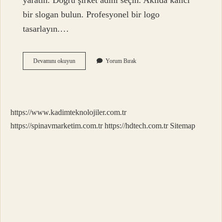
yaratın. Doğru şirket adını seçin. Akılda kalıcı
bir slogan bulun. Profesyonel bir logo
tasarlayın.…
Marka
Devamını okuyun
Yorum Bırak
Ve
Markalaşma
Ne
Demek
https://www.kadimteknolojiler.com.tr
https://spinavmarketim.com.tr
https://hdtech.com.tr
Sitemap