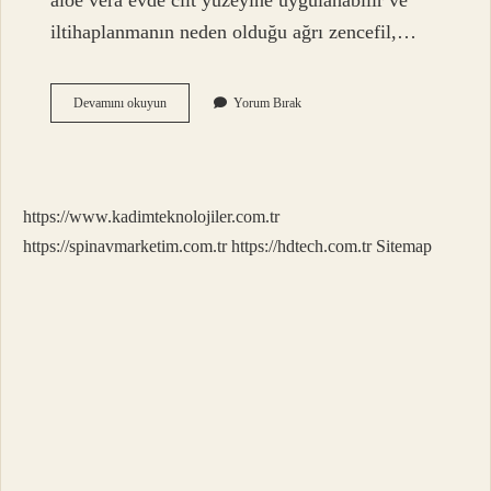
aloe vera evde cilt yüzeyine uygulanabilir ve
iltihaplanmanın neden olduğu ağrı zencefil,…
Kireçlenmeye
Devamını okuyun
Yorum Bırak
Hangi
Ilaç
Iyi
Gelir
https://www.kadimteknolojiler.com.tr
https://spinavmarketim.com.tr
https://hdtech.com.tr
Sitemap