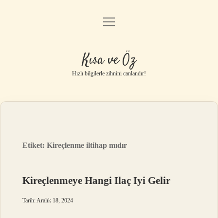
menüyü
Anasayfa
aç
Gizlilik Politikası
Kısa ve Öz
Yasal Uyarı
Hızlı bilgilerle zihnini canlandır!
Hakkımızda
Etiket:
Kireçlenme iltihap mıdır
Kireçlenmeye Hangi Ilaç Iyi Gelir
Tarih: Aralık 18, 2024