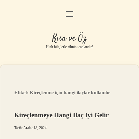
menüyü
Anasayfa
aç
Gizlilik Politikası
Kısa ve Öz
Yasal Uyarı
Hızlı bilgilerle zihnini canlandır!
Hakkımızda
Etiket:
Kireçlenme için hangi ilaçlar kullanılır
Kireçlenmeye Hangi Ilaç Iyi Gelir
Tarih: Aralık 18, 2024