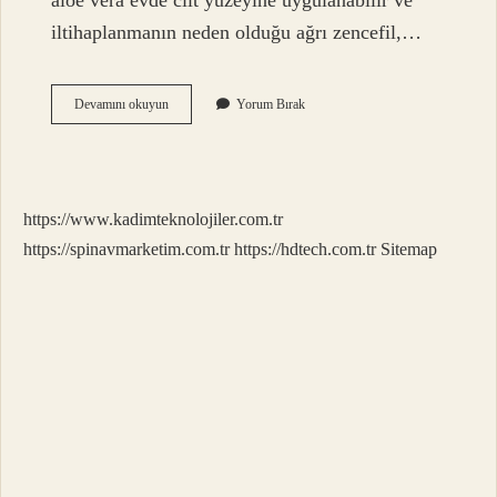
aloe vera evde cilt yüzeyine uygulanabilir ve
iltihaplanmanın neden olduğu ağrı zencefil,…
Kireçlenmeye
Devamını okuyun
Yorum Bırak
Hangi
Ilaç
Iyi
Gelir
https://www.kadimteknolojiler.com.tr
https://spinavmarketim.com.tr
https://hdtech.com.tr
Sitemap