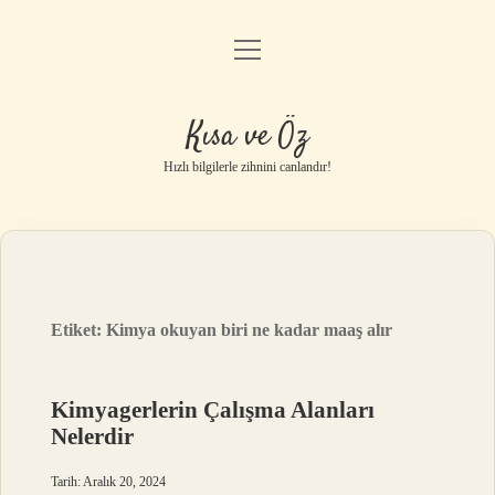
menüyü
Anasayfa
aç
Gizlilik Politikası
Kısa ve Öz
Yasal Uyarı
Hızlı bilgilerle zihnini canlandır!
Hakkımızda
Etiket:
Kimya okuyan biri ne kadar maaş alır
Kimyagerlerin Çalışma Alanları
Nelerdir
Tarih: Aralık 20, 2024