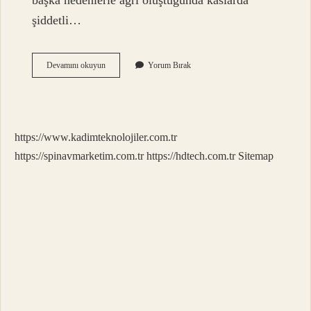
başka nedenlerle ağrı oluştuğunda kaslarda
şiddetli…
Kaval
Devamını okuyun
Yorum Bırak
Kemiği
Ne
Kadar
Sağlam
https://www.kadimteknolojiler.com.tr
https://spinavmarketim.com.tr
https://hdtech.com.tr
Sitemap