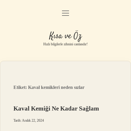
menüyü
Anasayfa
aç
Gizlilik Politikası
Kısa ve Öz
Yasal Uyarı
Hızlı bilgilerle zihnini canlandır!
Hakkımızda
Etiket:
Kaval kemikleri neden sızlar
Kaval Kemiği Ne Kadar Sağlam
Tarih: Aralık 22, 2024