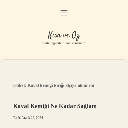
menüyü
Anasayfa
aç
Gizlilik Politikası
Kısa ve Öz
Yasal Uyarı
Hızlı bilgilerle zihnini canlandır!
Hakkımızda
Etiket:
Kaval kemiği kırığı alçıya alınır mı
Kaval Kemiği Ne Kadar Sağlam
Tarih: Aralık 22, 2024