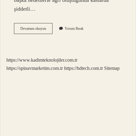
başka nedenlerle ağrı oluştuğunda kaslarda
şiddetli…
Kaval
Devamını okuyun
Yorum Bırak
Kemiği
Ne
Kadar
Sağlam
https://www.kadimteknolojiler.com.tr
https://spinavmarketim.com.tr
https://hdtech.com.tr
Sitemap