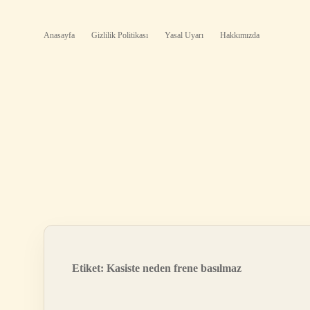
Anasayfa
Gizlilik Politikası
Yasal Uyarı
Hakkımızda
Etiket:
Kasiste neden frene basılmaz