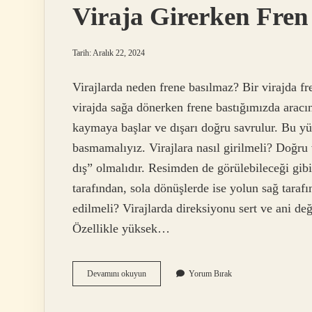
Viraja Girerken Fren
Tarih: Aralık 22, 2024
Virajlarda neden frene basılmaz? Bir virajda fre
virajda sağa dönerken frene bastığımızda aracın
kaymaya başlar ve dışarı doğru savrulur. Bu yü
basmamalıyız. Virajlara nasıl girilmeli? Doğru v
dış” olmalıdır. Resimden de görülebileceği gibi
tarafından, sola dönüşlerde ise yolun sağ tara
edilmeli? Virajlarda direksiyonu sert ve ani de
Özellikle yüksek…
Viraja
Devamını okuyun
Yorum Bırak
Girerken
Fren
Yapılır