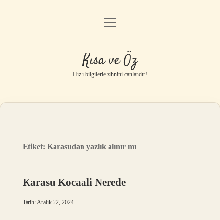
menüyü
Anasayfa
aç
Gizlilik Politikası
Kısa ve Öz
Yasal Uyarı
Hızlı bilgilerle zihnini canlandır!
Hakkımızda
Etiket:
Karasudan yazlık alınır mı
Karasu Kocaali Nerede
Tarih: Aralık 22, 2024