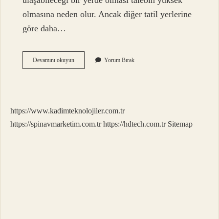
ulaşabileceği bir yerde olması talebin yüksek
olmasına neden olur. Ancak diğer tatil yerlerine
göre daha…
Karasu
Devamını okuyun
Yorum Bırak
Kocaali
Nerede
https://www.kadimteknolojiler.com.tr
https://spinavmarketim.com.tr
https://hdtech.com.tr
Sitemap