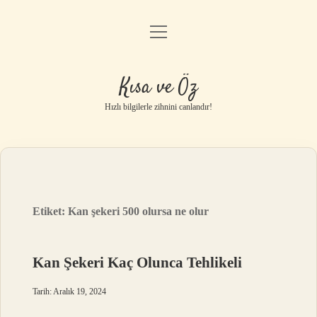
menüyü
Anasayfa
aç
Gizlilik Politikası
Kısa ve Öz
Yasal Uyarı
Hızlı bilgilerle zihnini canlandır!
Hakkımızda
Etiket:
Kan şekeri 500 olursa ne olur
Kan Şekeri Kaç Olunca Tehlikeli
Tarih: Aralık 19, 2024