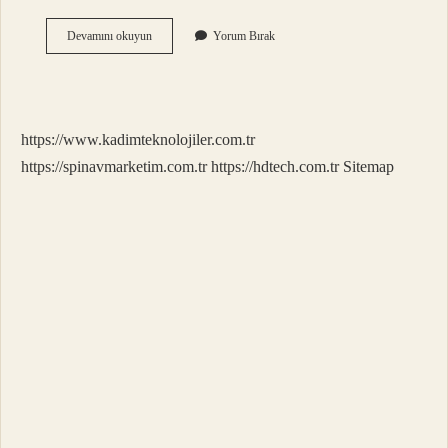
Kan
Devamını okuyun
Yorum Bırak
Şekeri
Kaç
Olunca
Tehlikeli
https://www.kadimteknolojiler.com.tr
https://spinavmarketim.com.tr
https://hdtech.com.tr
Sitemap