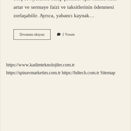
artar ve sermaye faizi ve taksitlerinin ödenmesi
zorlaşabilir. Ayrıca, yabancı kaynak…
Kaldıraç
Devamını okuyun
2 Yorum
Oranı
Olarak
Da
Adlandırılan
Oran
https://www.kadimteknolojiler.com.tr
Nedir
https://spinavmarketim.com.tr
https://hdtech.com.tr
Sitemap