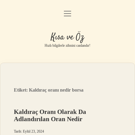
menüyü
Anasayfa
aç
Gizlilik Politikası
Kısa ve Öz
Yasal Uyarı
Hızlı bilgilerle zihnini canlandır!
Hakkımızda
Etiket:
Kaldıraç oranı nedir borsa
Kaldıraç Oranı Olarak Da
Adlandırılan Oran Nedir
Tarih: Eylül 23, 2024