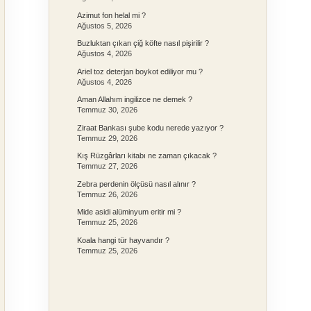
Azimut fon helal mi ?
Ağustos 5, 2026
Buzluktan çıkan çiğ köfte nasıl pişirilir ?
Ağustos 4, 2026
Ariel toz deterjan boykot ediliyor mu ?
Ağustos 4, 2026
Aman Allahım ingilizce ne demek ?
Temmuz 30, 2026
Ziraat Bankası şube kodu nerede yazıyor ?
Temmuz 29, 2026
Kış Rüzgârları kitabı ne zaman çıkacak ?
Temmuz 27, 2026
Zebra perdenin ölçüsü nasıl alınır ?
Temmuz 26, 2026
Mide asidi alüminyum eritir mi ?
Temmuz 25, 2026
Koala hangi tür hayvandır ?
Temmuz 25, 2026