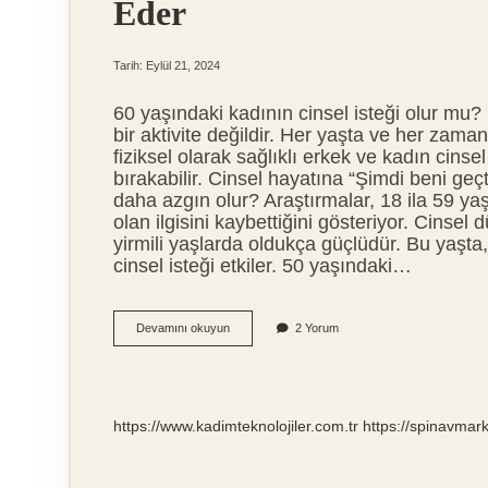
Eder
Tarih: Eylül 21, 2024
60 yaşındaki kadının cinsel isteği olur mu? 
bir aktivite değildir. Her yaşta ve her zama
fiziksel olarak sağlıklı erkek ve kadın cinsel 
bırakabilir. Cinsel hayatına “Şimdi beni geç
daha azgın olur? Araştırmalar, 18 ila 59 ya
olan ilgisini kaybettiğini gösteriyor. Cinsel dü
yirmili yaşlarda oldukça güçlüdür. Bu yaşta
cinsel isteği etkiler. 50 yaşındaki…
Kadınların
Devamını okuyun
2 Yorum
Cinsel
Arzuları
Kaç
Yaşına
Kadar
https://www.kadimteknolojiler.com.tr
https://spinavmar
Devam
Eder