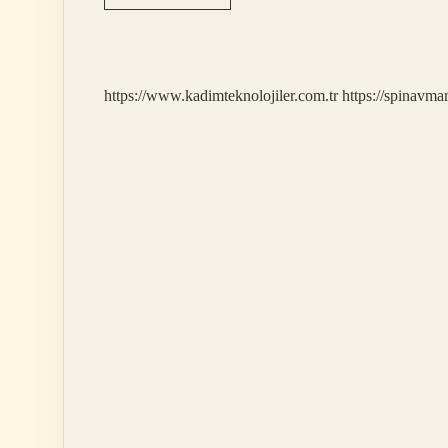
Cinsel
Arzuları
Kaç
Yaşına
Kadar
https://www.kadimteknolojiler.com.tr
https://spinavma
Devam
Eder