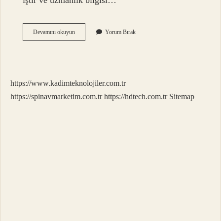
iştir ve uzmanlık bilgisi…
Apolet
Devamını okuyun
Yorum Bırak
Nedir
Ne
Iş
Yapar
https://www.kadimteknolojiler.com.tr
https://spinavmarketim.com.tr
https://hdtech.com.tr
Sitemap