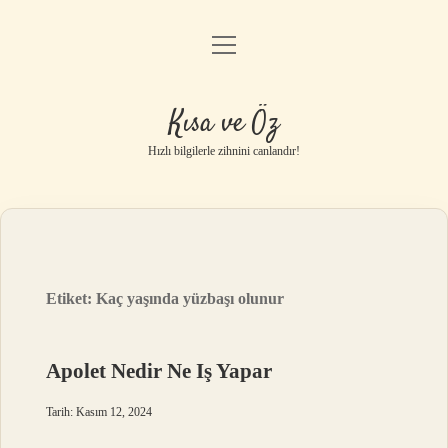
menüyü
Anasayfa
aç
Gizlilik Politikası
Kısa ve Öz
Yasal Uyarı
Hızlı bilgilerle zihnini canlandır!
Hakkımızda
Etiket:
Kaç yaşında yüzbaşı olunur
Apolet Nedir Ne Iş Yapar
Tarih: Kasım 12, 2024