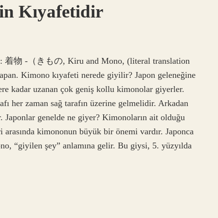
n Kıyafetidir
se: 着物 -（きもの, Kiru and Mono, (literal translation
f Japan. Kimono kıyafeti nerede giyilir? Japon geleneğine
ere kadar uzanan çok geniş kollu kimonolar giyerler.
rafı her zaman sağ tarafın üzerine gelmelidir. Arkadan
r. Japonlar genelde ne giyer? Kimonoların ait olduğu
eri arasında kimononun büyük bir önemi vardır. Japonca
o, “giyilen şey” anlamına gelir. Bu giysi, 5. yüzyılda