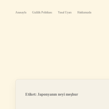
Anasayfa
Gizlilik Politikası
Yasal Uyarı
Hakkımızda
Etiket:
Japonyanın neyi meşhur