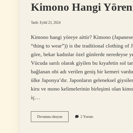
Kimono Hangi Yöreni
Tarih: Eylül 23, 2024
Kimono hangi yöreye aittir? Kimono (Japane
“thing to wear”)) is the traditional clothing o
göre, bekar kadınlar özel günlerde neredeyse y
Vücuda sarılı olarak giyilen bu kıyafetin sol ta
bağlanan obi adı verilen geniş bir kemeri vardı
ülke Japonya’dır. Japonların geleneksel giysil
kiru ve mono kelimelerinin birleşimi olan kimon
iç…
Kimono
Devamını okuyun
2 Yorum
Hangi
Yörenin
Kıyafetidir