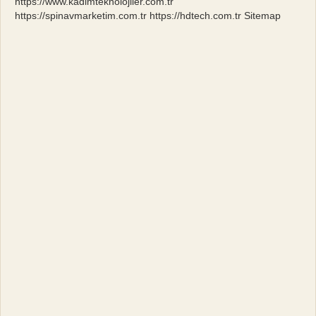
https://www.kadimteknolojiler.com.tr
https://spinavmarketim.com.tr
https://hdtech.com.tr
Sitemap