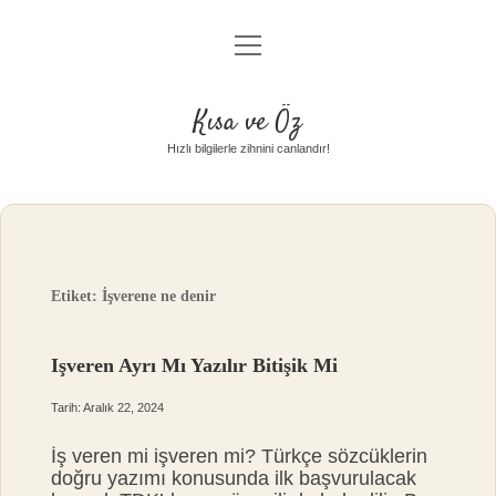
menüyü
Anasayfa
aç
Gizlilik Politikası
Kısa ve Öz
Yasal Uyarı
Hızlı bilgilerle zihnini canlandır!
Hakkımızda
Etiket:
İşverene ne denir
Işveren Ayrı Mı Yazılır Bitişik Mi
Tarih: Aralık 22, 2024
İş veren mi işveren mi? Türkçe sözcüklerin
doğru yazımı konusunda ilk başvurulacak