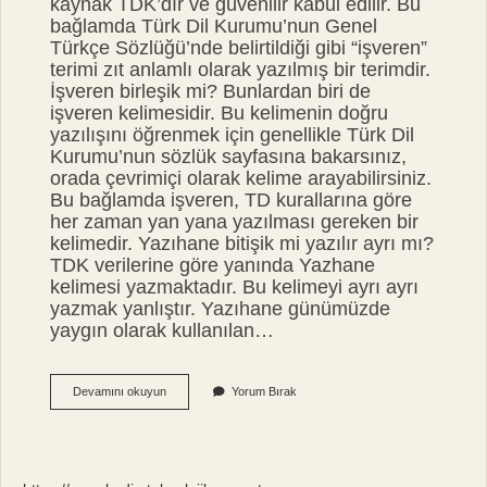
kaynak TDK’dır ve güvenilir kabul edilir. Bu
bağlamda Türk Dil Kurumu’nun Genel
Türkçe Sözlüğü’nde belirtildiği gibi “işveren”
terimi zıt anlamlı olarak yazılmış bir terimdir.
İşveren birleşik mi? Bunlardan biri de
işveren kelimesidir. Bu kelimenin doğru
yazılışını öğrenmek için genellikle Türk Dil
Kurumu’nun sözlük sayfasına bakarsınız,
orada çevrimiçi olarak kelime arayabilirsiniz.
Bu bağlamda işveren, TD kurallarına göre
her zaman yan yana yazılması gereken bir
kelimedir. Yazıhane bitişik mi yazılır ayrı mı?
TDK verilerine göre yanında Yazhane
kelimesi yazmaktadır. Bu kelimeyi ayrı ayrı
yazmak yanlıştır. Yazıhane günümüzde
yaygın olarak kullanılan…
Işveren
Devamını okuyun
Yorum Bırak
Ayrı
Mı
Yazılır
Bitişik
Mi