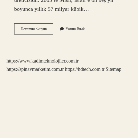
üreticisidir. 2005’te Mısır, İsrail’e on beş yıl
boyunca yıllık 57 milyar kübik…
Ülkeler
Devamını okuyun
Yorum Bırak
Arası
Doğalgaz
Nasıl
Taşınır
https://www.kadimteknolojiler.com.tr
https://spinavmarketim.com.tr
https://hdtech.com.tr
Sitemap