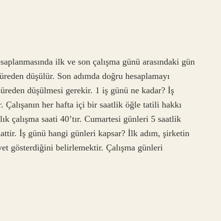
esaplanmasında ilk ve son çalışma günü arasındaki gün
u süreden düşülür. Son adımda doğru hesaplamayı
 süreden düşülmesi gerekir. 1 iş günü ne kadar? İş
 Çalışanın her hafta içi bir saatlik öğle tatili hakkı
lık çalışma saati 40’tır. Cumartesi günleri 5 saatlik
aattir. İş günü hangi günleri kapsar? İlk adım, şirketin
et gösterdiğini belirlemektir. Çalışma günleri