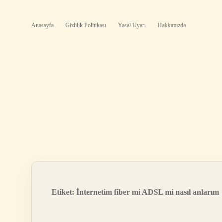
Anasayfa
Gizlilik Politikası
Yasal Uyarı
Hakkımızda
Etiket:
İnternetim fiber mi ADSL mi nasıl anlarım