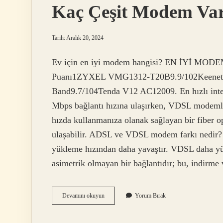
Kaç Çeşit Modem Va
Tarih: Aralık 20, 2024
Ev için en iyi modem hangisi? EN İYİ MOD
Puanı1ZYXEL VMG1312-T20B9.9/102Keenetic
Band9.7/104Tenda V12 AC12009. En hızlı i
Mbps bağlantı hızına ulaşırken, VDSL modemler
hızda kullanmanıza olanak sağlayan bir fiber
ulaşabilir. ADSL ve VDSL modem farkı nedir? 
yükleme hızından daha yavaştır. VDSL daha yük
asimetrik olmayan bir bağlantıdır; bu, indirm
Kaç
Devamını okuyun
Yorum Bırak
Çeşit
Modem
Var