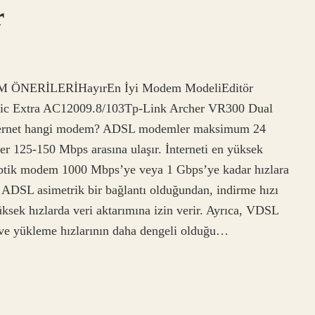
r
EM ÖNERİLERİHayırEn İyi Modem ModeliEditör
 Extra AC12009.8/103Tp-Link Archer VR300 Dual
nternet hangi modem? ADSL modemler maksimum 24
 125-150 Mbps arasına ulaşır. İnterneti en yüksek
 optik modem 1000 Mbps’ye veya 1 Gbps’ye kadar hızlara
ADSL asimetrik bir bağlantı olduğundan, indirme hızı
sek hızlarda veri aktarımına izin verir. Ayrıca, VDSL
e ve yükleme hızlarının daha dengeli olduğu…