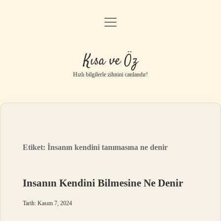
menüyü
Anasayfa
aç
Gizlilik Politikası
Kısa ve Öz
Yasal Uyarı
Hızlı bilgilerle zihnini canlandır!
Hakkımızda
Etiket:
İnsanın kendini tanımasına ne denir
Insanın Kendini Bilmesine Ne Denir
Tarih: Kasım 7, 2024