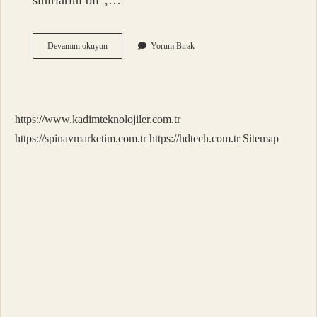
sınırlarını bil”,…
Insanın
Devamını okuyun
Yorum Bırak
Kendini
Bilmesine
Ne
Denir
https://www.kadimteknolojiler.com.tr
https://spinavmarketim.com.tr
https://hdtech.com.tr
Sitemap