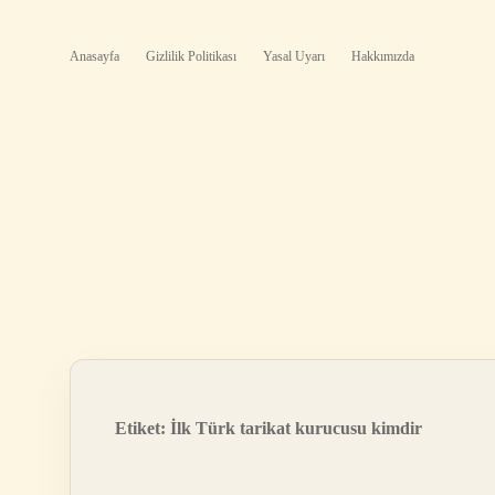
Anasayfa
Gizlilik Politikası
Yasal Uyarı
Hakkımızda
Etiket:
İlk Türk tarikat kurucusu kimdir