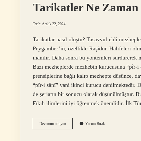
Tarikatler Ne Zaman 
Tarih: Aralık 22, 2024
Tarikatlar nasıl oluştu? Tasavvuf ehli mezheple
Peygamber’in, özellikle Raşidun Halifeleri olma
inanılır. Daha sonra bu yöntemleri sürdürerek 
Bazı mezheplerde mezhebin kurucusuna “pîr-i e
prensiplerine bağlı kalıp mezhepte düşünce, da
“pîr-i sânî” yani ikinci kurucu denilmektedir.
de şeriatın bir sonucu olarak düşünülmüştür. Bu
Fıkıh ilimlerini iyi öğrenmek önemlidir. İlk T
Tarikatler
Devamını okuyun
Yorum Bırak
Ne
Zaman
Ortaya