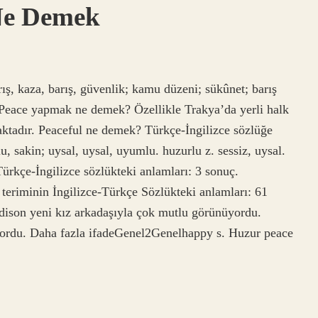
Ne Demek
rış, kaza, barış, güvenlik; kamu düzeni; sükûnet; barış
 Peace yapmak ne demek? Özellikle Trakya’da yerli halk
maktadır. Peaceful ne demek? Türkçe-İngilizce sözlüğe
lu, sakin; uysal, uysal, uyumlu. huzurlu z. sessiz, uysal.
rkçe-İngilizce sözlükteki anlamları: 3 sonuç.
teriminin İngilizce-Türkçe Sözlükteki anlamları: 61
dison yeni kız arkadaşıyla çok mutlu görünüyordu.
yordu. Daha fazla ifadeGenel2Genelhappy s. Huzur peace