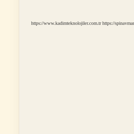
The
World
Ne
Demek
https://www.kadimteknolojiler.com.tr
https://spinavma