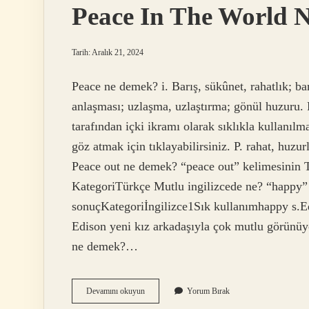
Peace In The World 
Tarih: Aralık 21, 2024
Peace ne demek? i. Barış, sükûnet, rahatlık; ba
anlaşması; uzlaşma, uzlaştırma; gönül huzuru.
tarafından içki ikramı olarak sıklıkla kullanıl
göz atmak için tıklayabilirsiniz. P. rahat, huzur
Peace out ne demek? “peace out” kelimesinin Tü
KategoriTürkçe Mutlu ingilizcede ne? “happy” 
sonuçKategoriİngilizce1Sık kullanımhappy s.E
Edison yeni kız arkadaşıyla çok mutlu görünü
ne demek?…
Peace
Devamını okuyun
Yorum Bırak
In