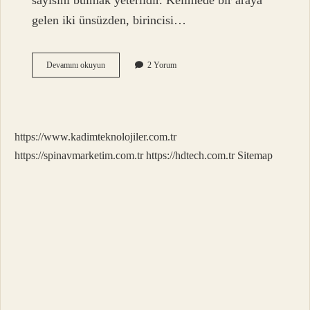
sayısını bulmak yeterlidir. Kelimede bir araya
gelen iki ünsüzden, birincisi…
Tdk
Devamını okuyun
2 Yorum
Ilkokul
Hecelerine
Nasıl
Ayrılır
https://www.kadimteknolojiler.com.tr
https://spinavmarketim.com.tr
https://hdtech.com.tr
Sitemap