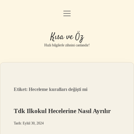
menüyü
Anasayfa
aç
Gizlilik Politikası
Kısa ve Öz
Yasal Uyarı
Hızlı bilgilerle zihnini canlandır!
Hakkımızda
Etiket:
Heceleme kuralları değişti mi
Tdk Ilkokul Hecelerine Nasıl Ayrılır
Tarih: Eylül 30, 2024