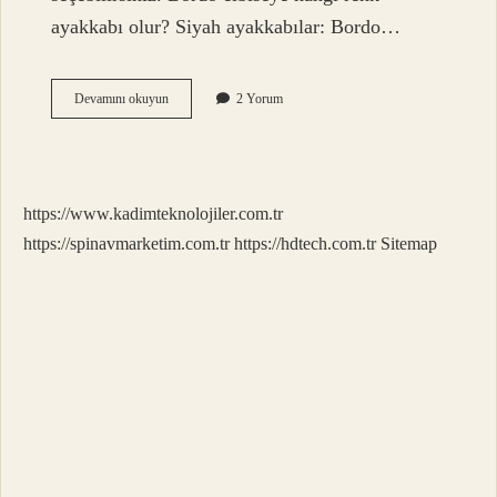
ayakkabı olur? Siyah ayakkabılar: Bordo…
Bordo
Devamını okuyun
2 Yorum
Elbisenin
Üstüne
Hangi
Renk
Başörtü
https://www.kadimteknolojiler.com.tr
Gider
https://spinavmarketim.com.tr
https://hdtech.com.tr
Sitemap