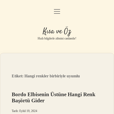
menüyü
Anasayfa
aç
Gizlilik Politikası
Kısa ve Öz
Yasal Uyarı
Hızlı bilgilerle zihnini canlandır!
Hakkımızda
Etiket:
Hangi renkler birbiriyle uyumlu
Bordo Elbisenin Üstüne Hangi Renk
Başörtü Gider
Tarih: Eylül 19, 2024