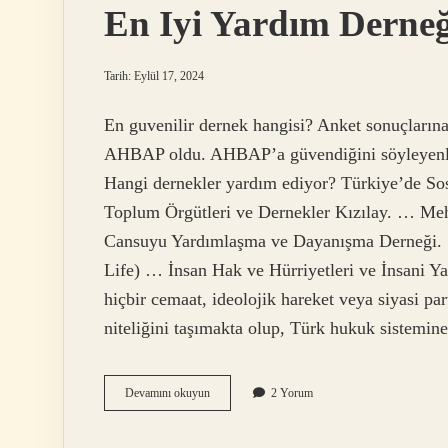
En Iyi Yardım Derneğ
Tarih: Eylül 17, 2024
En guvenilir dernek hangisi? Anket sonuçların
AHBAP oldu. AHBAP’a güvendiğini söyleyenler
Hangi dernekler yardım ediyor? Türkiye’de So
Toplum Örgütleri ve Dernekler Kızılay. … Me
Cansuyu Yardımlaşma ve Dayanışma Derneği. …
Life) … İnsan Hak ve Hürriyetleri ve İnsani 
hiçbir cemaat, ideolojik hareket veya siyasi pa
niteliğini taşımakta olup, Türk hukuk sistemi
En
Devamını okuyun
2 Yorum
Iyi
Yardım
Derneği