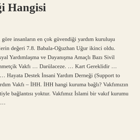
i Hangisi
a göre insanların en çok güvendiği yardım kuruluşu
in değeri 7.8. Babala-Oğuzhan Uğur ikinci oldu.
syal Yardımlaşma ve Dayanışma Amaçlı Bazı Sivil
hmetçik Vakfı … Darülaceze. … Kart Gereklidir …
 Hayata Destek İnsani Yardım Derneği (Support to
Yardım Vakfı – İHH. İHH hangi kuruma bağlı? Vakfımızın
rtiyle bağlantısı yoktur. Vakfımız İslami bir vakıf kurumu
ne…