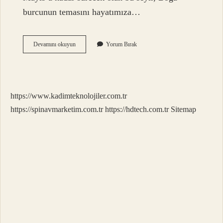
burcunun temasını hayatımıza…
Güneş
Devamını okuyun
Yorum Bırak
Koç
Burcuna
Ne
Zaman
Girer
https://www.kadimteknolojiler.com.tr
2023
https://spinavmarketim.com.tr
https://hdtech.com.tr
Sitemap