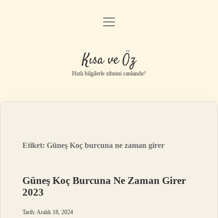
menüyü
Anasayfa
aç
Gizlilik Politikası
Kısa ve Öz
Yasal Uyarı
Hızlı bilgilerle zihnini canlandır!
Hakkımızda
Etiket:
Güneş Koç burcuna ne zaman girer
Güneş Koç Burcuna Ne Zaman Girer
2023
Tarih: Aralık 18, 2024