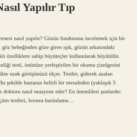
asıl Yapılır Tıp
enesi nasıl yapılır? Gözün fundusunu incelemek için bir
; göz bebeğinden göze giren ışık, gözün arkasındaki
lı özelliklere sahip büyüteçler kullanılarak büyütülür.
liği testi, önünüze yerleştirilen bir okuma çizelgesini
likte uzak görüşünüzü ölçer. Testler, giderek azalan
Bu şekilde hastanın belirli bir mesafeden (yaklaşık 5
öz doktoru nasıl muayene eder? En önemlileri şunlardır:
 ölçüm testleri, kornea haritalama…