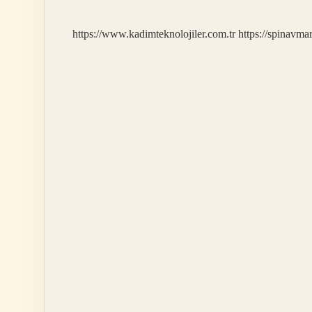
Yapılır
Tıp
https://www.kadimteknolojiler.com.tr
https://spinavma