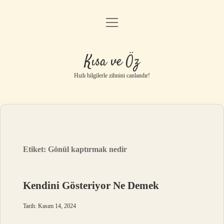
menüyü
Anasayfa
aç
Gizlilik Politikası
Kısa ve Öz
Yasal Uyarı
Hızlı bilgilerle zihnini canlandır!
Hakkımızda
Etiket:
Gönül kaptırmak nedir
Kendini Gösteriyor Ne Demek
Tarih: Kasım 14, 2024