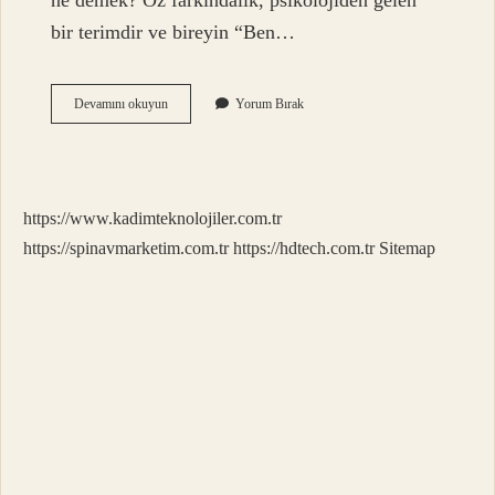
ne demek? Öz farkındalık, psikolojiden gelen
bir terimdir ve bireyin “Ben…
Kendini
Devamını okuyun
Yorum Bırak
Gösteriyor
Ne
Demek
https://www.kadimteknolojiler.com.tr
https://spinavmarketim.com.tr
https://hdtech.com.tr
Sitemap